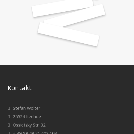
Kontakt
Stefan Wolter
25524 Itzehoe
Ossietzky Str. 32
+ 49 (0) 48 21 402 108