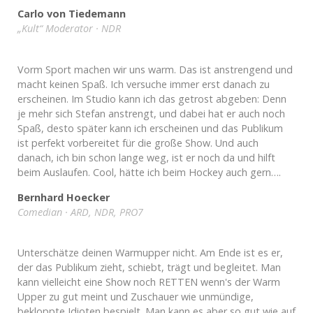
Carlo von Tiedemann
„Kult“ Moderator · NDR
Vorm Sport machen wir uns warm. Das ist anstrengend und
macht keinen Spaß. Ich versuche immer erst danach zu
erscheinen. Im Studio kann ich das getrost abgeben: Denn
je mehr sich Stefan anstrengt, und dabei hat er auch noch
Spaß, desto später kann ich erscheinen und das Publikum
ist perfekt vorbereitet für die große Show. Und auch
danach, ich bin schon lange weg, ist er noch da und hilft
beim Auslaufen. Cool, hätte ich beim Hockey auch gern….
Bernhard Hoecker
Comedian · ARD, NDR, PRO7
Unterschätze deinen Warmupper nicht. Am Ende ist es er,
der das Publikum zieht, schiebt, trägt und begleitet. Man
kann vielleicht eine Show noch RETTEN wenn's der Warm
Upper zu gut meint und Zuschauer wie unmündige,
bekloppte Idioten bespielt. Man kann es aber so gut wie auf